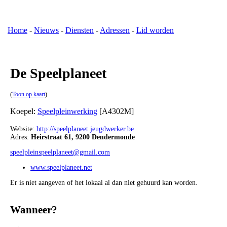
Home
-
Nieuws
-
Diensten
-
Adressen
-
Lid worden
De Speelplaneet
(
Toon op kaart
)
Koepel:
Speelpleinwerking
[A4302M]
Website:
http://speelplaneet.jeugdwerker.be
Adres:
Heirstraat 61, 9200 Dendermonde
speelpleinspeelplaneet@gmail.com
www.speelplaneet.net
Er is niet aangeven of het lokaal al dan niet gehuurd kan worden.
Wanneer?