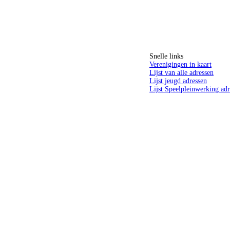
Snelle links
Verenigingen in kaart
Lijst van alle adressen
Lijst jeugd adressen
Lijst Speelpleinwerking adr