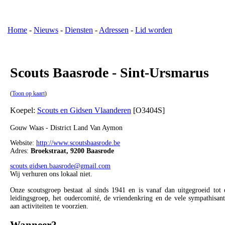
Home
-
Nieuws
-
Diensten
-
Adressen
-
Lid worden
Scouts Baasrode - Sint-Ursmarus
(
Toon op kaart
)
Koepel:
Scouts en Gidsen Vlaanderen
[O3404S]
Gouw Waas - District Land Van Aymon
Website:
http://www.scoutsbaasrode.be
Adres:
Broekstraat, 9200 Baasrode
scouts.gidsen.baasrode@gmail.com
Wij verhuren ons lokaal niet.
Onze scoutsgroep bestaat al sinds 1941 en is vanaf dan uitgegroeid tot 
leidingsgroep, het oudercomité, de vriendenkring en de vele sympathis
aan activiteiten te voorzien.
Wanneer?