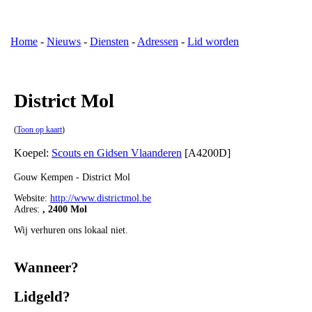
Home
-
Nieuws
-
Diensten
-
Adressen
-
Lid worden
District Mol
(
Toon op kaart
)
Koepel:
Scouts en Gidsen Vlaanderen
[A4200D]
Gouw Kempen - District Mol
Website:
http://www.districtmol.be
Adres:
, 2400 Mol
Wij verhuren ons lokaal niet.
Wanneer?
Lidgeld?