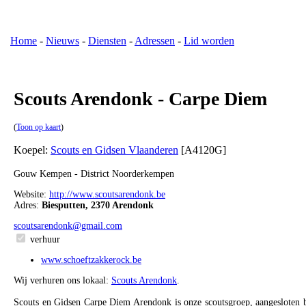
Home
-
Nieuws
-
Diensten
-
Adressen
-
Lid worden
Scouts Arendonk - Carpe Diem
(
Toon op kaart
)
Koepel:
Scouts en Gidsen Vlaanderen
[A4120G]
Gouw Kempen - District Noorderkempen
Website:
http://www.scoutsarendonk.be
Adres:
Biesputten, 2370 Arendonk
scoutsarendonk@gmail.com
verhuur
www.schoeftzakkerock.be
Wij verhuren ons lokaal:
Scouts Arendonk
.
Scouts en Gidsen Carpe Diem Arendonk is onze scoutsgroep, aangesloten b