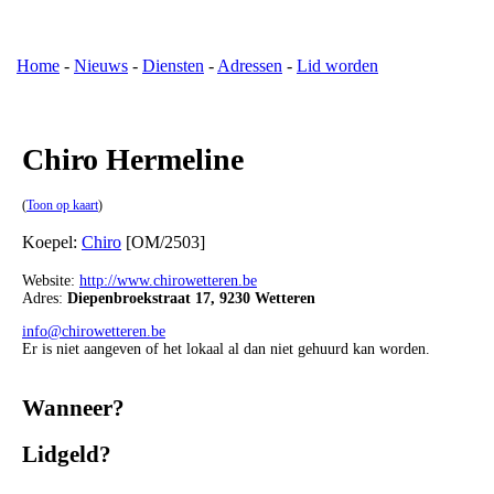
Home
-
Nieuws
-
Diensten
-
Adressen
-
Lid worden
Chiro Hermeline
(
Toon op kaart
)
Koepel:
Chiro
[OM/2503]
Website:
http://www.chirowetteren.be
Adres:
Diepenbroekstraat 17, 9230 Wetteren
info@chirowetteren.be
Er is niet aangeven of het lokaal al dan niet gehuurd kan worden.
Wanneer?
Lidgeld?