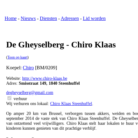
Home
-
Nieuws
-
Diensten
-
Adressen
-
Lid worden
De Gheyselberg - Chiro Klaas
(
Toon op kaart
)
Koepel:
Chiro
[BM/0209]
Website:
http://www.chiro-klaas.be
Adres:
Smisstraat 149, 1840 Steenhuffel
degheyselberg@gmail.com
verhuur
Wij verhuren ons lokaal:
Chiro Klaas Steenhuffel
.
Op amper 20 km van Brussel, verborgen tussen akkers, weiden en boo
september 2014 de vaste stek van Chiro Klaas Steenhuffel. De Gheyselbe
van ontzettend veel vrijwilligers. Chiro Klaas stelt haar lokalen te huur
kinderen kunnen genieten van dit prachtige verblijf.