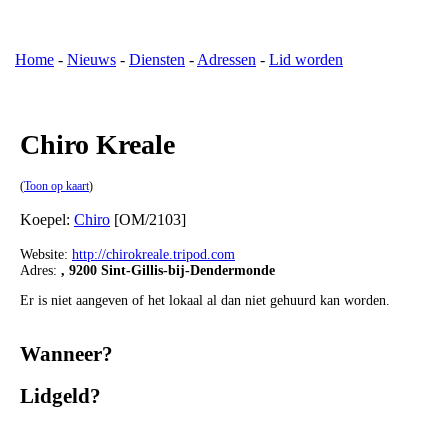
Home
-
Nieuws
-
Diensten
-
Adressen
-
Lid worden
Chiro Kreale
(
Toon op kaart
)
Koepel:
Chiro
[OM/2103]
Website:
http://chirokreale.tripod.com
Adres:
, 9200 Sint-Gillis-bij-Dendermonde
Er is niet aangeven of het lokaal al dan niet gehuurd kan worden.
Wanneer?
Lidgeld?